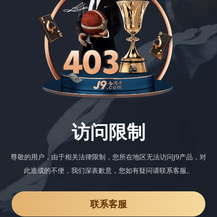
访问限制
尊敬的用户，由于相关法律限制，您所在地区无法访问J9产品，对
此造成的不便，我们深表歉意，您如有疑问请联系客服。
联系客服