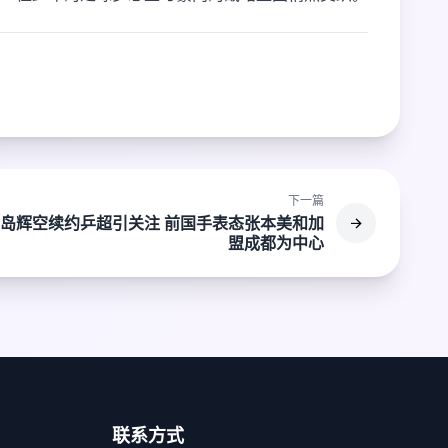
下一篇
岛辉空续约乒超引关注 前国手表态张本美和加
盟成都为中心
联系方式