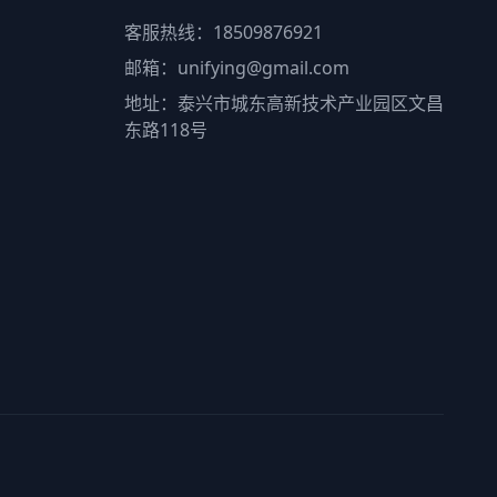
客服热线：18509876921
邮箱：unifying@gmail.com
地址：泰兴市城东高新技术产业园区文昌
东路118号