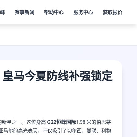
恒峰
赛事新闻
帮助中心
服务中心
获取报价
，皇马今夏防线补强锁定
的新星之一。这位身高
G22恒峰国际
1.98 米的伯恩茅
助攻亚马尔的高光表现，不仅吸引了切尔西、曼联、利物