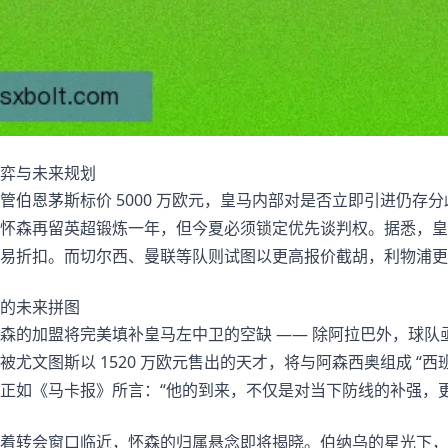
弈与未来规划
管伯恩茅斯标价 5000 万欧元，皇马内部对是否立即引进仍
怀森再留英超锻炼一年，但今夏必须锁定优先谈判权。据悉，皇
易折扣。而切尔西、曼联等队则试图以更高报价截胡，利物浦更
的未来拼图
森的加盟将完美填补皇马左中卫的空缺 —— 除阿拉巴外，球
被尤文图斯以 1520 万欧元售出的天才，将与阿森西奥组成 “
正如《马卡报》所言：“他的到来，不仅是对当下防线的补强，
着转会窗口临近，怀森的归属悬念即将揭晓。伯纳乌的星光下，