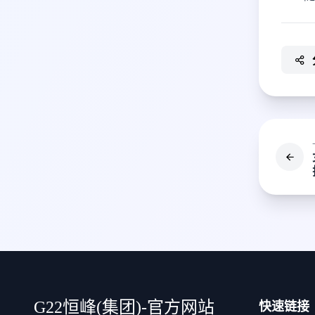
快速链接
G22恒峰(集团)-官方网站