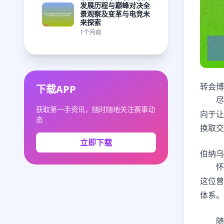
发展历程与巅峰对决全
景观察及变革与电竞未
来探索
1个月前
转会博
下载APP
尽
获取第一手资讯，随时随地关注赛事动
向于让
态
换取交
立即下载
伯纳乌
怀
这位曾
体系。
随