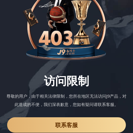
访问限制
尊敬的用户，由于相关法律限制，您所在地区无法访问J9产品，对
此造成的不便，我们深表歉意，您如有疑问请联系客服。
联系客服